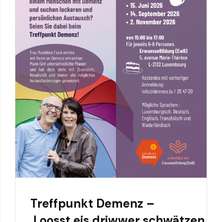
Treffpunkt Demenz –
Loosst eis driwwer schwätzen