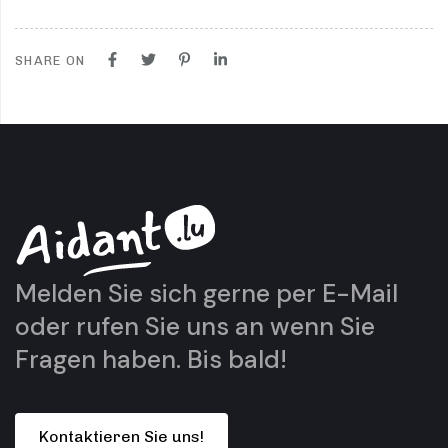
SHARE ON
Melden Sie sich gerne per
E-Mail
oder rufen Sie uns an
wenn Sie
Fragen haben. Bis bald!
K
o
n
t
a
k
t
i
e
r
e
n
S
i
e
u
n
s
!