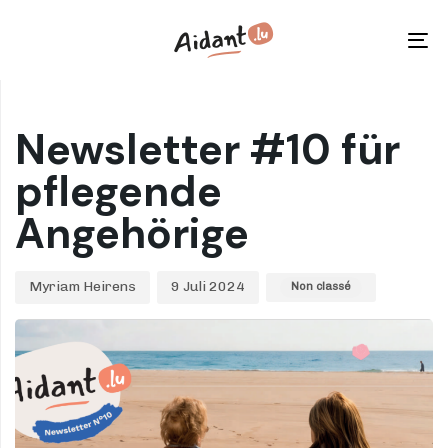
Skip
Skip
links
to
To
primary
na
navigation
Author
Published
Published
Skip
on:
in:
Newsletter #10 für
to
content
pflegende
Angehörige
Myriam Heirens
9 Juli 2024
Non classé