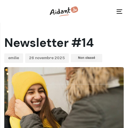
Skip
Skip
links
to
To
primary
na
navigation
Author
Published
Published
Skip
on:
in:
Newsletter #14
to
content
emilie
26 novembre 2025
Non classé