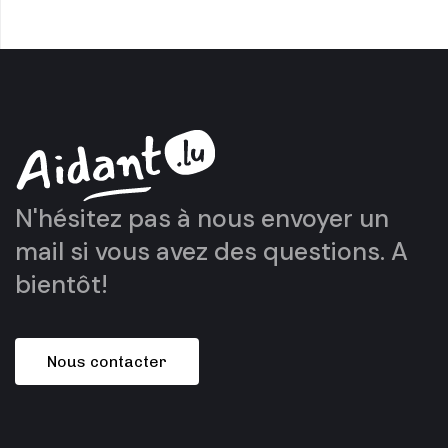
N'hésitez pas à nous envoyer un
mail si vous avez des questions. A
bientôt!
N
o
u
s
c
o
n
t
a
c
t
e
r